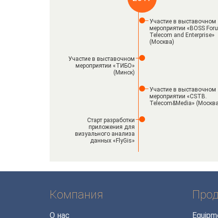
Участие в выставочном
мероприятии «BOSS Foru
Telecom and Enterprise»
(Москва)
Участие в выставочном
мероприятии «ТИБО»
(Минск)
Участие в выставочном
мероприятии «CSTB.
Telecom&Media» (Москва
Старт разработки
приложения для
визуального анализа
данных «FlyGis»
Установка системы
«Equipment Manager» в
«ВиЛэнд»
Участие в выставочном
Компания
Прод
мероприятии «Связь»
(Москва)
О нас
Equipm