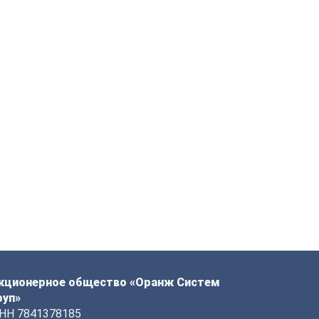
кционерное общество «Оранж Систем
руп»
НН 7841378185