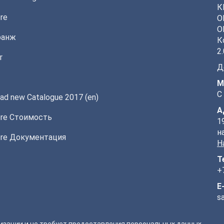
К
re
О
О
ранж
d
К
2
r
Д
М
С
ad new Catalogue 2017 (en)
мы
А
re Стоимость
1
н
re Документация
Н
Т
+
E
s