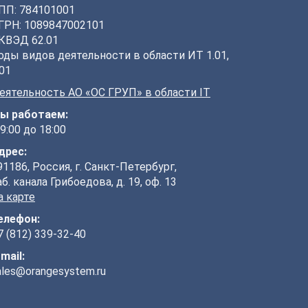
ПП: 784101001
ГРН: 1089847002101
КВЭД 62.01
оды видов деятельности в области ИТ 1.01,
.01
еятельность АО «ОС ГРУП» в области IT
ы работаем:
 9:00 до 18:00
дрес:
91186, Россия, г. Санкт-Петербург,
аб. канала Грибоедова, д. 19, оф. 13
а карте
елефон:
7 (812) 339-32-40
-mail:
ales@orangesystem.ru