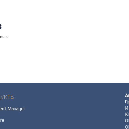
s
ьного
укты
А
Г
И
ent Manager
К
re
О
О