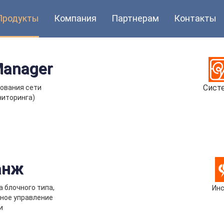
Продукты
Компания
Партнерам
Контакты
Manager
Сист
ования сети
ниторинга)
анж
 блочного типа,
Инс
ное управление
и