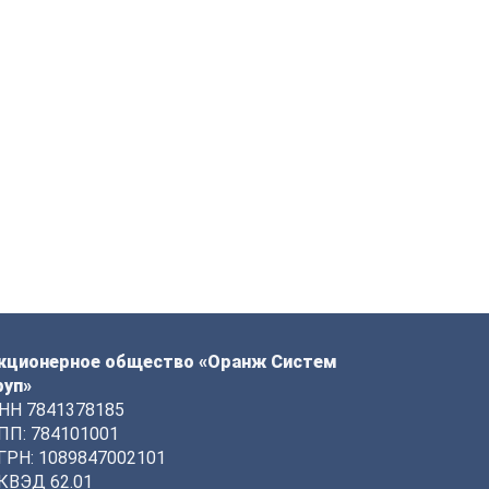
кционерное общество «Оранж Систем
руп»
НН 7841378185
ПП: 784101001
ГРН: 1089847002101
КВЭД 62.01